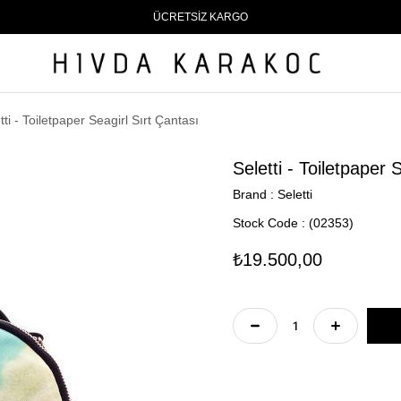
ÜCRETSİZ KARGO
tti - Toiletpaper Seagirl Sırt Çantası
Seletti - Toiletpaper 
Brand
:
Seletti
Stock Code
(02353)
₺19.500,00