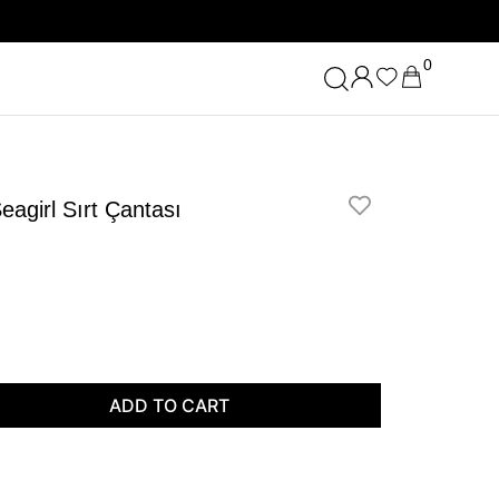
0
Seagirl Sırt Çantası