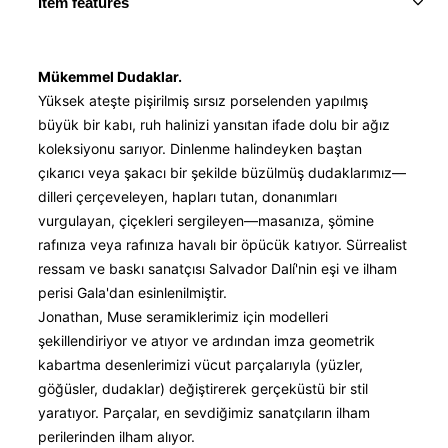
Item features
Mükemmel Dudaklar.
Yüksek ateşte pişirilmiş sırsız porselenden yapılmış
büyük bir kabı, ruh halinizi yansıtan ifade dolu bir ağız
koleksiyonu sarıyor. Dinlenme halindeyken baştan
çıkarıcı veya şakacı bir şekilde büzülmüş dudaklarımız—
dilleri çerçeveleyen, hapları tutan, donanımları
vurgulayan, çiçekleri sergileyen—masanıza, şömine
rafınıza veya rafınıza havalı bir öpücük katıyor. Sürrealist
ressam ve baskı sanatçısı Salvador Dalí'nin eşi ve ilham
perisi Gala'dan esinlenilmiştir.
Jonathan, Muse seramiklerimiz için modelleri
şekillendiriyor ve atıyor ve ardından imza geometrik
kabartma desenlerimizi vücut parçalarıyla (yüzler,
göğüsler, dudaklar) değiştirerek gerçeküstü bir stil
yaratıyor. Parçalar, en sevdiğimiz sanatçıların ilham
perilerinden ilham alıyor.