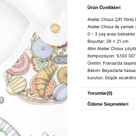
Ürün Özellikleri
Atelier Choux Çift Yönlü
Atelier Choux ile yemek z
0 – 3 yaş arası bebekler 
Boyutlar: 29 x 21 cm
Altın Atelier Choux çıtçıtl
Kompozisyon: %100 GOTS
Üretim: Fransa'da tasarl
Bakım: Beyazlarla hass
kurutun. Düşük sıcaklıkta
Yorumlar
(0)
Ödeme Seçenekleri