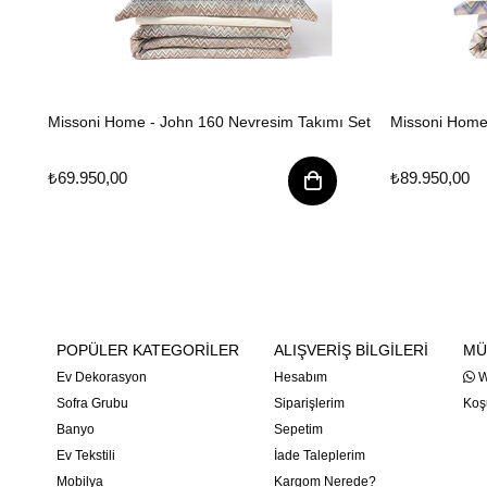
Missoni Home - John 160 Nevresim Takımı Set
Missoni Home
₺69.950,00
₺89.950,00
POPÜLER KATEGORİLER
ALIŞVERİŞ BİLGİLERİ
MÜ
Ev Dekorasyon
Hesabım
W
Sofra Grubu
Siparişlerim
Koşu
Banyo
Sepetim
Ev Tekstili
İade Taleplerim
Mobilya
Kargom Nerede?