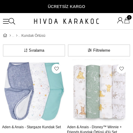
ÜCRETSİZ KARGO
0
Kundak Örtüsü
Sıralama
Filtreleme
Aden & Anais - Stargaze Kundak Set
Aden & Anais - Disney™ Winnie +
Friends Kundak Örtüsü 4'lü Set