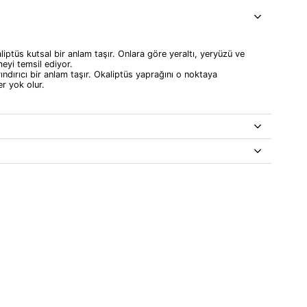
aliptüs kutsal bir anlam taşır. Onlara göre yeraltı, yeryüzü ve
eyi temsil ediyor.
ndırıcı bir anlam taşır. Okaliptüs yaprağını o noktaya
er yok olur.