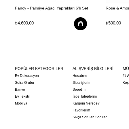
Fancy - Palmiye Ağaci Yapraklari 6'lı Set
Rose & Amor
₺4.600,00
₺500,00
POPÜLER KATEGORİLER
ALIŞVERİŞ BİLGİLERİ
MÜ
Ev Dekorasyon
Hesabım
W
Sofra Grubu
Siparişlerim
Koşu
Banyo
Sepetim
Ev Tekstili
İade Taleplerim
Mobilya
Kargom Nerede?
Favorilerim
Sıkça Sorulan Sorular