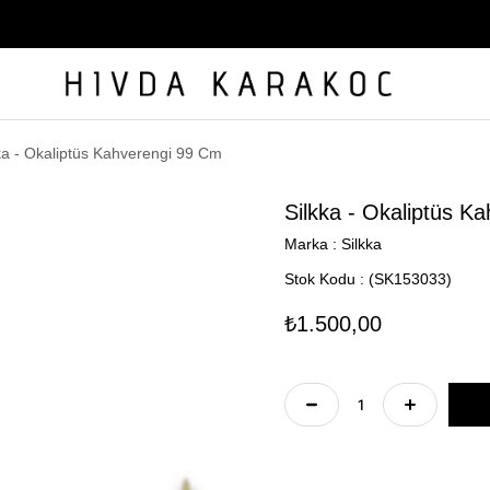
ÜCRETSİZ KARGO
ka - Okaliptüs Kahverengi 99 Cm
Silkka - Okaliptüs K
Marka
:
Silkka
Stok Kodu
(SK153033)
₺1.500,00