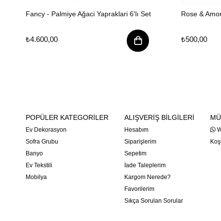
Fancy - Palmiye Ağaci Yapraklari 6'lı Set
Rose & Amor
₺4.600,00
₺500,00
POPÜLER KATEGORİLER
ALIŞVERİŞ BİLGİLERİ
MÜ
Ev Dekorasyon
Hesabım
W
Sofra Grubu
Siparişlerim
Koşu
Banyo
Sepetim
Ev Tekstili
İade Taleplerim
Mobilya
Kargom Nerede?
Favorilerim
Sıkça Sorulan Sorular