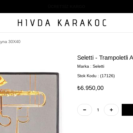
ÜCRETSİZ KARGO
 Ayna 30X40
Seletti - Trampoletli
Marka
:
Seletti
Stok Kodu
(17126)
₺6.950,00