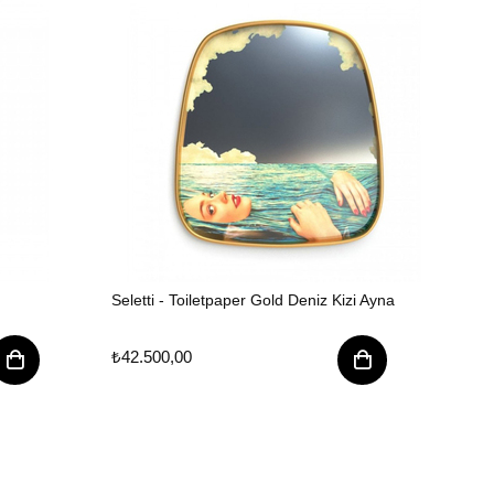
Seletti - Toiletpaper Gold Deniz Kizi Ayna
Selet
₺42.500,00
₺42.