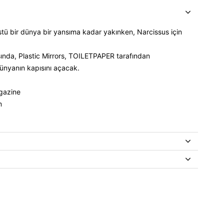
stü bir dünya bir yansıma kadar yakınken, Narcissus için
asında, Plastic Mirrors, TOILETPAPER tarafından
ünyanın kapısını açacak.
gazine
m