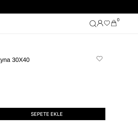
0
 Ayna 30X40