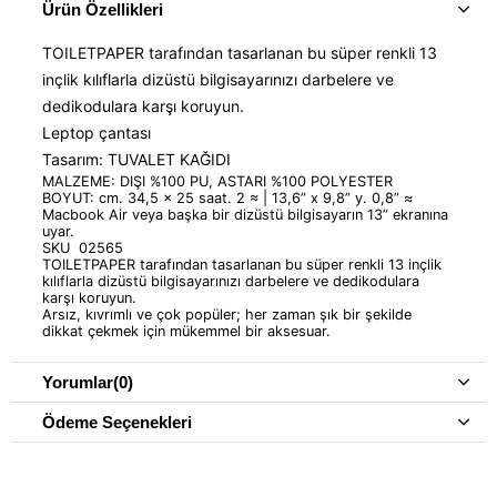
Ürün Özellikleri
TOILETPAPER tarafından tasarlanan bu süper renkli 13
inçlik kılıflarla dizüstü bilgisayarınızı darbelere ve
dedikodulara karşı koruyun.
Leptop çantası
Tasarım: TUVALET KAĞIDI
MALZEME: DIŞI %100 PU, ASTARI %100 POLYESTER
BOYUT: cm. 34,5 x 25 saat. 2 ≈ | 13,6” x 9,8” y. 0,8” ≈
Macbook Air veya başka bir dizüstü bilgisayarın 13” ekranına
uyar.
SKU 02565
TOILETPAPER tarafından tasarlanan bu süper renkli 13 inçlik
kılıflarla dizüstü bilgisayarınızı darbelere ve dedikodulara
karşı koruyun.
Arsız, kıvrımlı ve çok popüler; her zaman şık bir şekilde
dikkat çekmek için mükemmel bir aksesuar.
Yorumlar
(0)
Ödeme Seçenekleri