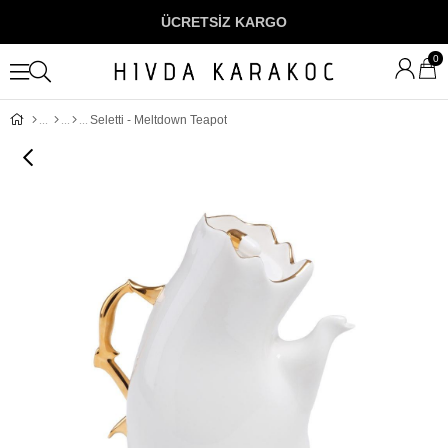
ÜCRETSİZ KARGO
0
Seletti - Meltdown Teapot