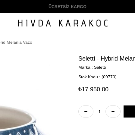
ÜCRETSİZ KARGO
ybrid Melania Vazo
Seletti - Hybrid Mela
Marka
:
Seletti
Stok Kodu
(09770)
₺17.950,00