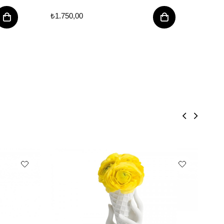
₺1.750,00
₺1.7