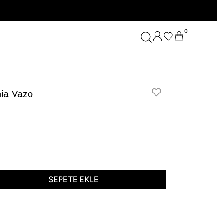
0
nia Vazo