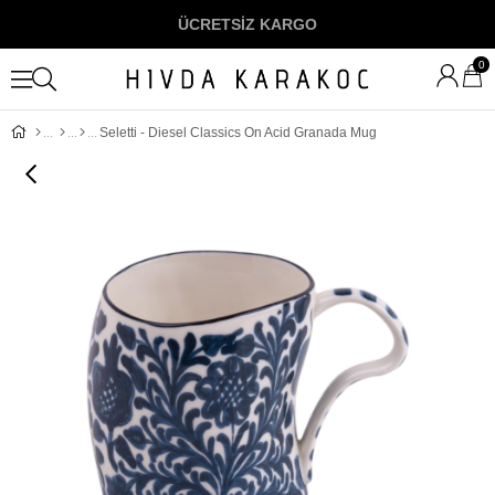
ÜCRETSİZ KARGO
0
Seletti - Diesel Classics On Acid Granada Mug