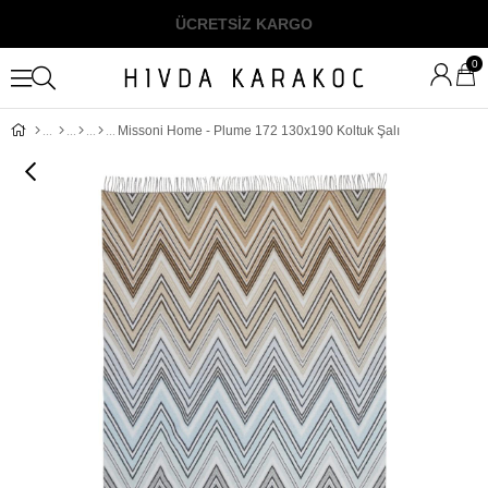
ÜCRETSİZ KARGO
0
Missoni Home - Plume 172 130x190 Koltuk Şalı