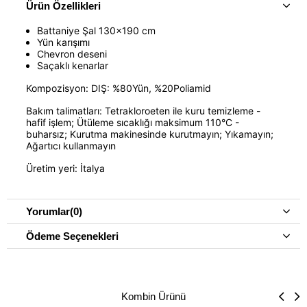
Ürün Özellikleri
Battaniye Şal 130x190 cm
Yün karışımı
Chevron deseni
Saçaklı kenarlar
Kompozisyon:
DIŞ: %80Yün, %20Poliamid
Bakım talimatları:
Tetrakloroeten ile kuru temizleme -
hafif işlem; Ütüleme sıcaklığı maksimum 110°C -
buharsız; Kurutma makinesinde kurutmayın; Yıkamayın;
Ağartıcı kullanmayın
Üretim yeri:
İtalya
Yorumlar
(0)
Ödeme Seçenekleri
Kombin Ürünü