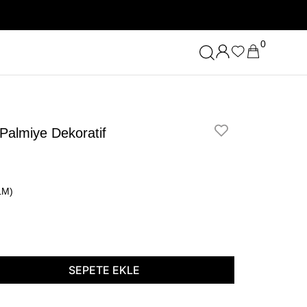
0
almiye Dekoratif
LM)