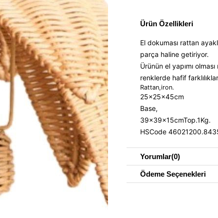
Ürün Özellikleri
El dokuması rattan ayaklı 
parça haline getiriyor.
Ürünün el yapımı olması n
renklerde hafif farklılıkl
Rattan,iron.
25x25x45cm
Base,
39x39x15cmTop.1Kg.
HSCode 46021200.843
Yorumlar
(0)
Ödeme Seçenekleri