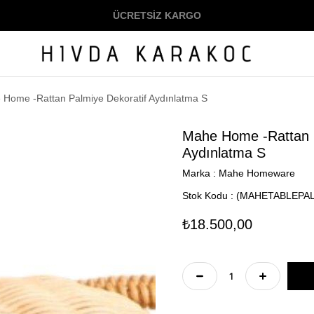
ÜCRETSİZ KARGO
Home -Rattan Palmiye Dekoratif Aydınlatma S
Mahe Home -Rattan P
Aydınlatma S
Marka
:
Mahe Homeware
Stok Kodu
(MAHETABLEPA
₺18.500,00