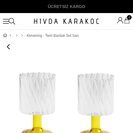
ÜCRETSİZ KARGO
0
Klevering - Twirl Bardak Set Sarı