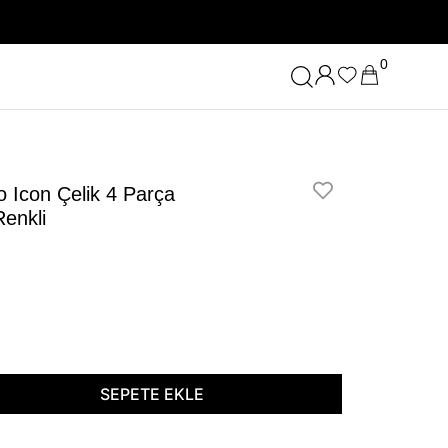
0
o Icon Çelik 4 Parça
enkli