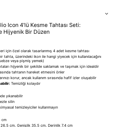
io Icon 4'lü Kesme Tahtası Seti:
e Hijyenik Bir Düzen
leri için özel olarak tasarlanmış 4 adet kesme tahtası
r tahta, üzerindeki ikon ile hangi yiyecek için kullanılacağını
k, sebze veya pişmiş yemek)
taları hijyenik bir şekilde saklamak ve taşımak için idealdir
sında tahtanın hareket etmesini önler
rınızı korur, ancak kullanım sırasında hafif izler oluşabilir
bilir:
Temizliği kolaydır
de yıkanabilir
zle silin
kimyasal temizleyiciler kullanmayın
4 cm
26.5 cm, Genişlik 35.5 cm, Derinlik 7.4 cm