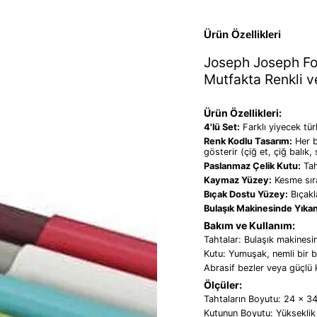
Ürün Özellikleri
Joseph Joseph Fol
Mutfakta Renkli v
Ürün Özellikleri:
4'lü Set:
Farklı yiyecek tür
Renk Kodlu Tasarım:
Her bi
gösterir (çiğ et, çiğ balı
Paslanmaz Çelik Kutu:
Tah
Kaymaz Yüzey:
Kesme sıra
Bıçak Dostu Yüzey:
Bıçakla
Bulaşık Makinesinde Yıkana
Bakım ve Kullanım:
Tahtalar: Bulaşık makinesin
Kutu: Yumuşak, nemli bir be
Abrasif bezler veya güçlü 
Ölçüler:
Tahtaların Boyutu: 24 x 3
Kutunun Boyutu: Yükseklik 