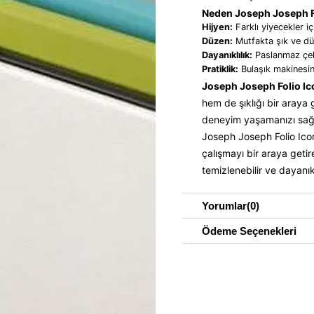
Neden Joseph Joseph Fo
Hijyen:
Farklı yiyecekler i
Düzen:
Mutfakta şık ve dü
Dayanıklılık:
Paslanmaz çeli
Pratiklik:
Bulaşık makinesind
Joseph Joseph Folio Ico
hem de şıklığı bir araya 
deneyim yaşamanızı sağl
Joseph Joseph Folio Icon
çalışmayı bir araya geti
temizlenebilir ve dayanık
Yorumlar
(0)
Ödeme Seçenekleri