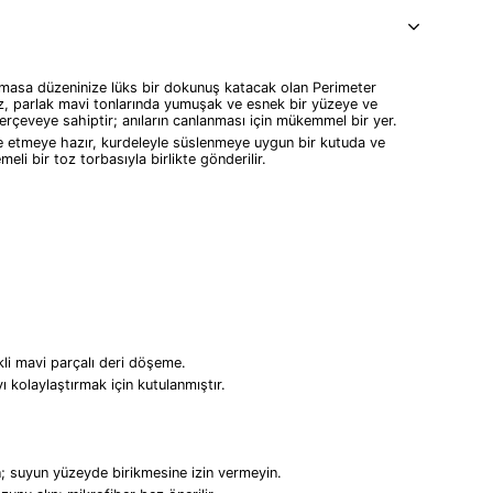
 masa düzeninize lüks bir dokunuş katacak olan Perimeter
z, parlak mavi tonlarında yumuşak ve esnek bir yüzeye ve
ir çerçeveye sahiptir; anıların canlanması için mükemmel bir yer.
e etmeye hazır, kurdeleyle süslenmeye uygun bir kutuda ve
eli bir toz torbasıyla birlikte gönderilir.
nkli mavi parçalı deri döşeme.
 kolaylaştırmak için kutulanmıştır.
in; suyun yüzeyde birikmesine izin vermeyin.