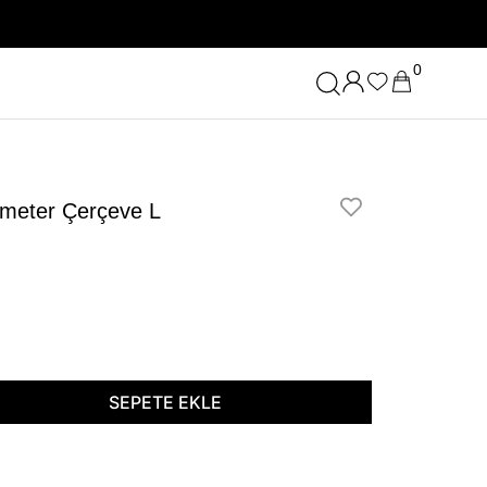
0
imeter Çerçeve L