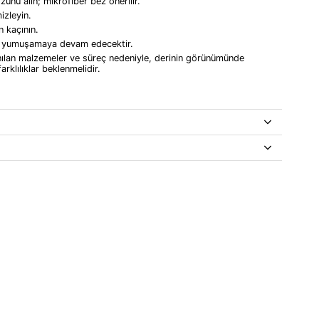
unu alın; mikrofiber bez önerilir.
izleyin.
n kaçının.
e yumuşamaya devam edecektir.
nılan malzemeler ve süreç nedeniyle, derinin görünümünde
rklılıklar beklenmelidir.