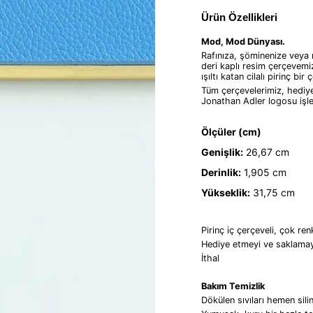
Ürün Özellikleri
Mod, Mod Dünyası.
Rafınıza, şöminenize veya
deri kaplı resim çerçevemi
ışıltı katan cilalı pirinç b
Tüm çerçevelerimiz, hediy
Jonathan Adler logosu işlem
Ölçüler (cm)
Genişlik:
26,67 cm
Derinlik:
1,905 cm
Yükseklik:
31,75 cm
Pirinç iç çerçeveli, çok re
Hediye etmeyi ve saklamayı
İthal
Bakım Temizlik
Dökülen sıvıları hemen sil