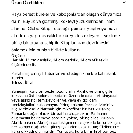
Ürün Özellikleri
Hayalperest küreler ve kaboşonlardan oluşan dünyamıza
dalın. Büyük ve gösterişli kokteyl yüzüklerinden ilham
alan her Globo Kitap Tutacağı, pembe, yeşil veya mavi
akrilikten yapılmış ışıklı bir küreyi destekleyen L şeklinde
pirinç bir tabana sahiptir. Kitaplarınızın devrilmesini
önlemek için bunları birlikte kullanın.
Ölçüler:
Her biri 14 cm genişlik, 14 cm derinlik, 14 cm yükseklik
ölçülerindedir.
Parlatılmış pirinç L tabanlar ve istediğiniz renkte katı akrilik
küreler.
İkili set İthal
Yumuşak, kuru bir bezle tozunu alın. Akrilik ve pirinç gibi
koruyucu üst kaplamalı metaller üzerinde asla sert kimyasal
veya aşındırıcı temizleyiciler ve/veya ev tipi cam
temizleyicileri kullanmayın. Pirinç bakımı: Parmak izlerini ve
küçük çizikleri gidermek için mikrofiber bir bez kullanın;
Zamanla doğal olarak bir patina oluşacaktır; Patinanın
oluşmasını beklemeye sabrınız yoksa, pirinç cilası kullanın.
Akrilik bakımı: Akriliğin parlaklığını en iyi şekilde korumak için,
her zaman doğrudan güneş ışığından uzak tutun; Çizilmelere
karşı dikkatli olunmalıdır; Yumuşak, kuru bir mikrofiber bez