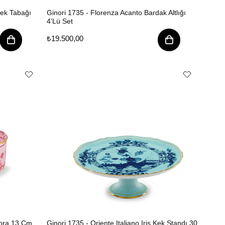
mek Tabağı
Ginori 1735 - Florenza Acanto Bardak Altlığı
4'Lü Set
₺19.500,00
pora 13 Cm
Ginori 1735 - Oriente Italiano Iris Kek Standı 30