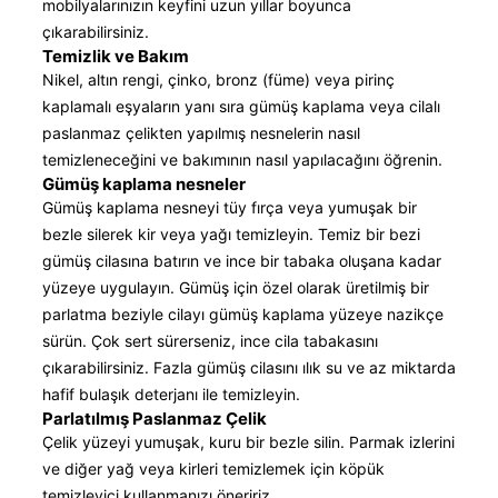
mobilyalarınızın keyfini uzun yıllar boyunca
çıkarabilirsiniz.
Temizlik ve Bakım
Nikel, altın rengi, çinko, bronz (füme) veya pirinç
kaplamalı eşyaların yanı sıra gümüş kaplama veya cilalı
paslanmaz çelikten yapılmış nesnelerin nasıl
temizleneceğini ve bakımının nasıl yapılacağını öğrenin.
Gümüş kaplama nesneler
Gümüş kaplama nesneyi tüy fırça veya yumuşak bir
bezle silerek kir veya yağı temizleyin. Temiz bir bezi
gümüş cilasına batırın ve ince bir tabaka oluşana kadar
yüzeye uygulayın. Gümüş için özel olarak üretilmiş bir
parlatma beziyle cilayı gümüş kaplama yüzeye nazikçe
sürün. Çok sert sürerseniz, ince cila tabakasını
çıkarabilirsiniz. Fazla gümüş cilasını ılık su ve az miktarda
hafif bulaşık deterjanı ile temizleyin.
Parlatılmış Paslanmaz Çelik
Çelik yüzeyi yumuşak, kuru bir bezle silin. Parmak izlerini
ve diğer yağ veya kirleri temizlemek için köpük
temizleyici kullanmanızı öneririz.