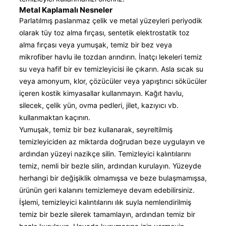
Metal Kaplamalı Nesneler
Parlatılmış paslanmaz çelik ve metal yüzeyleri periyodik
olarak tüy toz alma fırçası, sentetik elektrostatik toz
alma fırçası veya yumuşak, temiz bir bez veya
mikrofiber havlu ile tozdan arındırın. İnatçı lekeleri temiz
su veya hafif bir ev temizleyicisi ile çıkarın. Asla sıcak su
veya amonyum, klor, çözücüler veya yapıştırıcı sökücüler
içeren kostik kimyasallar kullanmayın. Kağıt havlu,
silecek, çelik yün, ovma pedleri, jilet, kazıyıcı vb.
kullanmaktan kaçının.
Yumuşak, temiz bir bez kullanarak, seyreltilmiş
temizleyiciden az miktarda doğrudan beze uygulayın ve
ardından yüzeyi nazikçe silin. Temizleyici kalıntılarını
temiz, nemli bir bezle silin, ardından kurulayın. Yüzeyde
herhangi bir değişiklik olmamışsa ve beze bulaşmamışsa,
ürünün geri kalanını temizlemeye devam edebilirsiniz.
İşlemi, temizleyici kalıntılarını ılık suyla nemlendirilmiş
temiz bir bezle silerek tamamlayın, ardından temiz bir