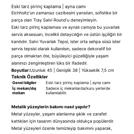
Eski tarz pirinç kaplama | ayna camı
Eichholtz'un zamansız cazibesini yansıtan, sofistike bir
parça olan Tray Salvi Round'u deneyimleyin.
Eski tarz pirinç kaplaması ve aynalı camıyla bu yuvarlak
servis aksesuarı, incelikli detaycılığın ve üstün işçiliğin bir
kanıtıdır. Salvi Yuvarlak Tepsi, ister orta sehpa süsü ister
servis tepsisi olarak kullanılsın, sadece dekoratif bir
parça olmaktan öte, büyüleyici güzelliğiyle yaşam
alanınızı zenginleştiren lüks bir ifadedir.
Boyutlar:
Uzunluk 45 | Genişlik 38 | Yükseklik 7,5 cm
Teknik Özellikler
Genel bilgiler
Eski tarz pirinç kaplama | ayna camı
İç mekan/dış
Sadece iç mekanlarda/kuru yerlerde
mekan
kullanılabilir.
Metalik yüzeylerin bakımı nasıl yapılır?
Metal yüzeyler, yaşam alanlarına şıklık ve zarafet
kattıkları için tasarım dünyasında oldukça popülerdir.
Metal yüzeyleri özenle temizleyip bakımını yaparak,