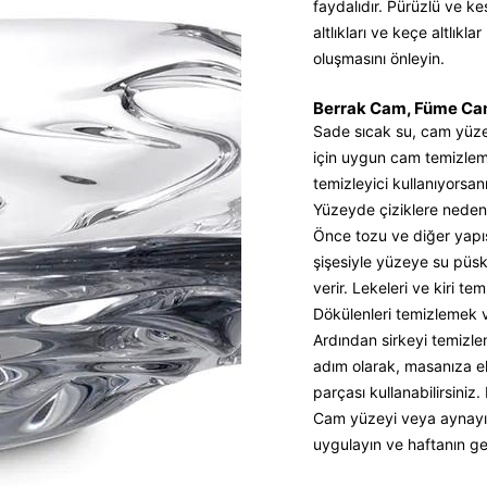
faydalıdır. Pürüzlü ve k
altlıkları ve keçe altlıkl
oluşmasını önleyin.
Berrak Cam, Füme Ca
Sade sıcak su, cam yüzeyl
için uygun cam temizleme
temizleyici kullanıyors
Yüzeyde çiziklere neden 
Önce tozu ve diğer yapı
şişesiyle yüzeye su püsk
verir. Lekeleri ve kiri t
Dökülenleri temizlemek ve
Ardından sirkeyi temizle
adım olarak, masanıza ek
parçası kullanabilirsiniz.
Cam yüzeyi veya aynayı i
uygulayın ve haftanın ge