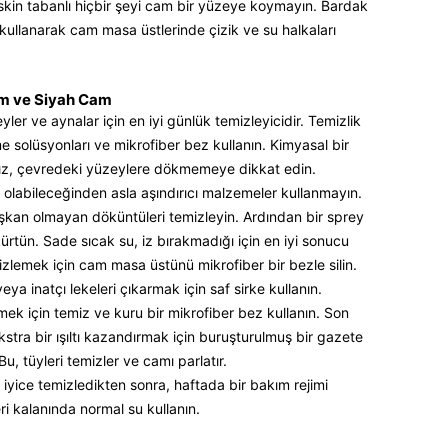
eskin tabanlı hiçbir şeyi cam bir yüzeye koymayın. Bardak
ar kullanarak cam masa üstlerinde çizik ve su halkaları
m ve Siyah Cam
er ve aynalar için en iyi günlük temizleyicidir. Temizlik
 solüsyonları ve mikrofiber bez kullanın. Kimyasal bir
anız, çevredeki yüzeylere dökmemeye dikkat edin.
olabileceğinden asla aşındırıcı malzemeler kullanmayın.
şkan olmayan döküntüleri temizleyin. Ardından bir sprey
ürtün. Sade sıcak su, iz bırakmadığı için en iyi sonucu
emizlemek için cam masa üstünü mikrofiber bir bezle silin.
ya inatçı lekeleri çıkarmak için saf sirke kullanın.
mek için temiz ve kuru bir mikrofiber bez kullanın. Son
stra bir ışıltı kazandırmak için buruşturulmuş bir gazete
 Bu, tüyleri temizler ve camı parlatır.
yice temizledikten sonra, haftada bir bakım rejimi
ri kalanında normal su kullanın.