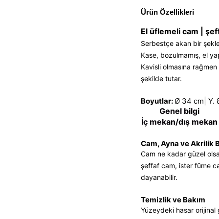
Ürün Özellikleri
El üflemeli cam | şef
Serbestçe akan bir şekle
Kase, bozulmamış, el yap
Kavisli olmasına rağmen 
şekilde tutar.
Boyutlar:
Ø 34 cm| Y. 
Genel bilgi
İç mekan/dış mekan
Cam, Ayna ve Akrilik B
Cam ne kadar güzel olsa d
şeffaf cam, ister füme c
dayanabilir.
Temizlik ve Bakım
Yüzeydeki hasar orijinal