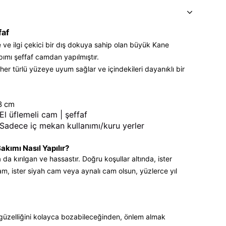
faf
 ve ilgi çekici bir dış dokuya sahip olan büyük Kane
ımı şeffaf camdan yapılmıştır.
her türlü yüzeye uyum sağlar ve içindekileri dayanıklı bir
8 cm
El üflemeli cam | şeffaf
Sadece iç mekan kullanımı/kuru yerler
akımı Nasıl Yapılır?
a kırılgan ve hassastır. Doğru koşullar altında, ister
am, ister siyah cam veya aynalı cam olsun, yüzlerce yıl
 güzelliğini kolayca bozabileceğinden, önlem almak