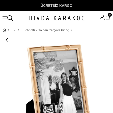
ÜCRETSİZ KARGO
0
Eichholtz - Holden Çerçeve Pirinç S