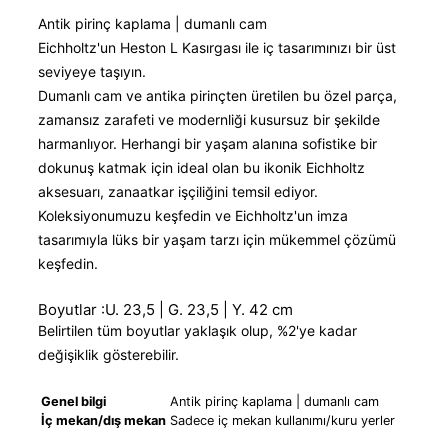
Antik pirinç kaplama | dumanlı cam
Eichholtz'un Heston L Kasırgası ile iç tasarımınızı bir üst
seviyeye taşıyın.
Dumanlı cam ve antika pirinçten üretilen bu özel parça,
zamansız zarafeti ve modernliği kusursuz bir şekilde
harmanlıyor. Herhangi bir yaşam alanına sofistike bir
dokunuş katmak için ideal olan bu ikonik Eichholtz
aksesuarı, zanaatkar işçiliğini temsil ediyor.
Koleksiyonumuzu keşfedin ve Eichholtz'un imza
tasarımıyla lüks bir yaşam tarzı için mükemmel çözümü
keşfedin.
Boyutlar :U. 23,5 | G. 23,5 | Y. 42 cm
Belirtilen tüm boyutlar yaklaşık olup, %2'ye kadar
değişiklik gösterebilir.
Genel bilgi
Antik pirinç kaplama | dumanlı cam
İç mekan/dış mekan
Sadece iç mekan kullanımı/kuru yerler