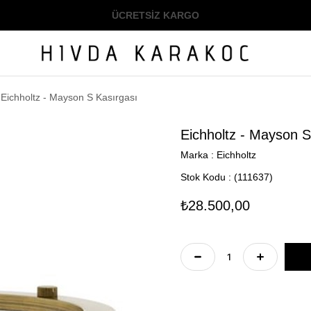
ÜCRETSİZ KARGO
Eichholtz - Mayson S Kasırgası
Eichholtz - Mayson S
Marka
:
Eichholtz
Stok Kodu
(111637)
₺28.500,00