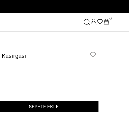
0
 Kasırgası