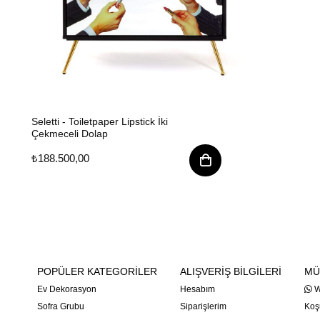
Seletti - Toiletpaper Lipstick İki
Çekmeceli Dolap
₺188.500,00
POPÜLER KATEGORİLER
ALIŞVERİŞ BİLGİLERİ
MÜ
Ev Dekorasyon
Hesabım
W
Sofra Grubu
Siparişlerim
Koşu